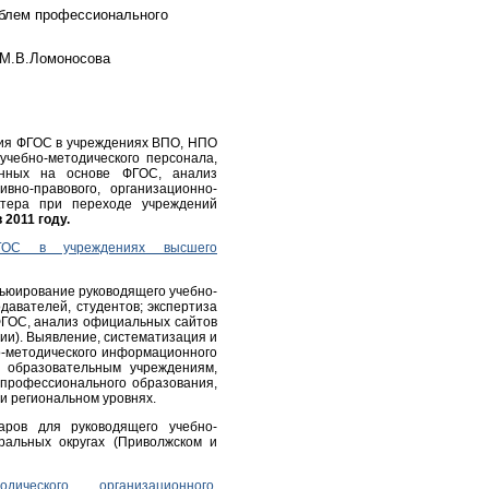
облем профессионального
 М.В.Ломоносова
ия ФГОС в учреждениях ВПО, НПО
учебно-методического персонала,
танных на основе ФГОС, анализ
вно-правового, организационно-
ктера при переходе учреждений
 2011 году.
ОС в учреждениях высшего
вьюирование руководящего учебно-
давателей, студентов; экспертиза
ФГОС, анализ официальных сайтов
ции). Выявление, систематизация и
о-методического информационного
й образовательным учреждениям,
профессионального образования,
 региональном уровнях.
аров для руководящего учебно-
альных округах (Приволжском и
ческого, организационного,