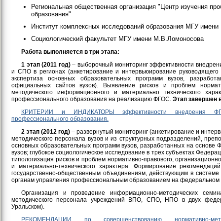
Региональная общественная организация "Центр изучения пр
образования"
Институт комплексных исследований образования МГУ имени
Социологический факультет МГУ имени М.В.Ломоносова
Работа выполняется в три этапа:
1 этап (2011 год)
– выборочный мониторинг эффективности внедрен
и СПО в регионах (анкетирование и интервьюирование руководящего 
экспертиза основных образовательных программ вузов, разрабо
официальных сайтов вузов). Выявление рисков и проблем нормати
методического информационного и материально технического хара
профессионального образования на реализацию ФГОС.
Этап завершен в
КРИТЕРИИ и ИНДИКАТОРЫ эффективности внедрения ФГ
профессионального образования.
2 этап (2012 год)
– развернутый мониторинг (анкетирование и интер
методического персонала вузов и из структурных подразделений, препо
основных образовательных программ вузов, разработанных на основе 
вузов; глубокое социологическое исследование в трех субъектах Федера
типологизация рисков и проблем нормативно-правового, организационн
и материально-технического характера. Формирование рекомендаци
государственно-общественным объединениям, действующим в системе 
органам управления профессиональным образованием на федеральном и
Организация и проведение информационно-методических семин
методического персонала учреждений ВПО, СПО, НПО в двух федер
Уральском).
РЕКОМЕНДАЦИИ по совершенствованию нормативно-методи