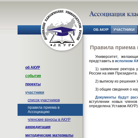
ОБ АКУР
УЧАСТНИКИ
Правила приема 
Университет, желающ
представить в
исполком А
об АКУР
1) заявление ректора 
России на имя Президента
события
2) выписку из решения 
проекты
3) общие сведения о на
участники
Документы будут рас
список участников
вступлении новых членов
определена Уставом АКУР)
правила приема в
Ассоциацию
членские взносы в АКУР
аккредитация
методические материалы